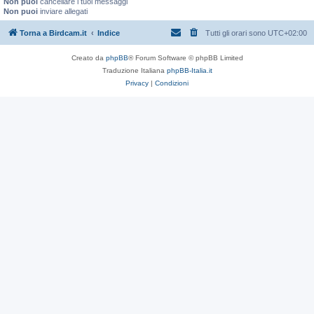
Non puoi
cancellare i tuoi messaggi
Non puoi
inviare allegati
Torna a Birdcam.it
Indice
Tutti gli orari sono
UTC+02:00
Creato da
phpBB
® Forum Software © phpBB Limited
Traduzione Italiana
phpBB-Italia.it
Privacy
|
Condizioni