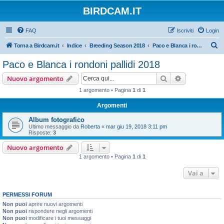
BIRDCAM.IT
FAQ
Iscriviti
Login
C
Torna a Birdcam.it
Indice
Breeding Season 2018
Paco e Blanca i rondoni pallidi 2018
e
Paco e Blanca i rondoni pallidi 2018
r
Cerca
Ricerca avan
Nuovo argomento
c
1 argomento • Pagina
1
di
1
a
Argomenti
Album fotografico
Ultimo messaggio da
Roberta
«
mar giu 19, 2018 3:11 pm
Risposte:
3
Nuovo argomento
1 argomento • Pagina
1
di
1
Vai a
PERMESSI FORUM
Non puoi
aprire nuovi argomenti
Non puoi
rispondere negli argomenti
Non puoi
modificare i tuoi messaggi