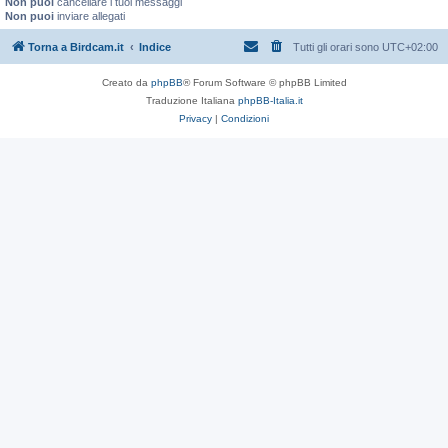
Non puoi
cancellare i tuoi messaggi
Non puoi
inviare allegati
Torna a Birdcam.it
Indice
Tutti gli orari sono
UTC+02:00
Creato da
phpBB
® Forum Software © phpBB Limited
Traduzione Italiana
phpBB-Italia.it
Privacy
|
Condizioni