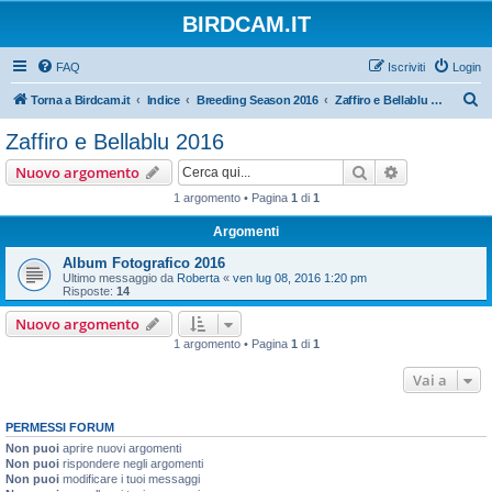
BIRDCAM.IT
FAQ
Iscriviti
Login
C
Torna a Birdcam.it
Indice
Breeding Season 2016
Zaffiro e Bellablu 2016
e
Zaffiro e Bellablu 2016
r
Cerca
Ricerca avan
Nuovo argomento
c
1 argomento • Pagina
1
di
1
a
Argomenti
Album Fotografico 2016
Ultimo messaggio da
Roberta
«
ven lug 08, 2016 1:20 pm
Risposte:
14
Nuovo argomento
1 argomento • Pagina
1
di
1
Vai a
PERMESSI FORUM
Non puoi
aprire nuovi argomenti
Non puoi
rispondere negli argomenti
Non puoi
modificare i tuoi messaggi