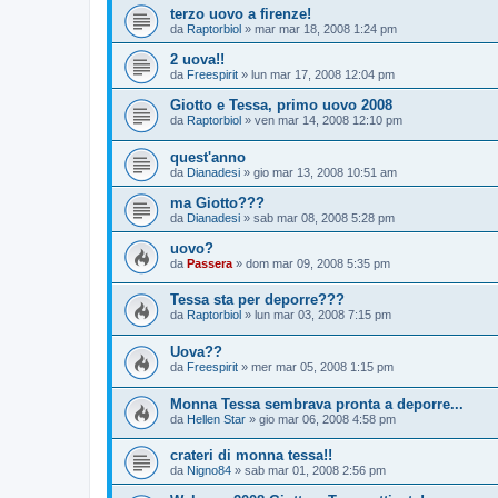
terzo uovo a firenze!
da
Raptorbiol
»
mar mar 18, 2008 1:24 pm
2 uova!!
da
Freespirit
»
lun mar 17, 2008 12:04 pm
Giotto e Tessa, primo uovo 2008
da
Raptorbiol
»
ven mar 14, 2008 12:10 pm
quest'anno
da
Dianadesi
»
gio mar 13, 2008 10:51 am
ma Giotto???
da
Dianadesi
»
sab mar 08, 2008 5:28 pm
uovo?
da
Passera
»
dom mar 09, 2008 5:35 pm
Tessa sta per deporre???
da
Raptorbiol
»
lun mar 03, 2008 7:15 pm
Uova??
da
Freespirit
»
mer mar 05, 2008 1:15 pm
Monna Tessa sembrava pronta a deporre...
da
Hellen Star
»
gio mar 06, 2008 4:58 pm
crateri di monna tessa!!
da
Nigno84
»
sab mar 01, 2008 2:56 pm