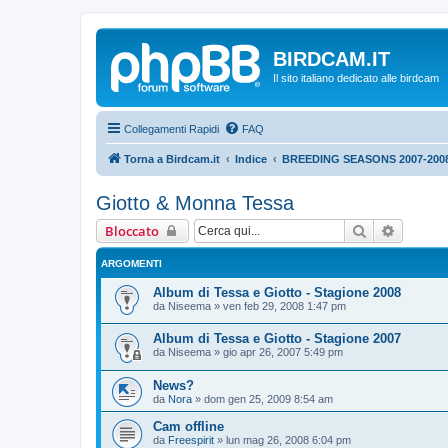
BIRDCAM.IT
Il sito italiano dedicato alle birdcam
Collegamenti Rapidi
FAQ
Torna a Birdcam.it
Indice
BREEDING SEASONS 2007-200
Giotto & Monna Tessa
Cerca
Ricerca
Bloccato
ARGOMENTI
Album di Tessa e Giotto - Stagione 2008
da
Niseema
»
ven feb 29, 2008 1:47 pm
Album di Tessa e Giotto - Stagione 2007
da
Niseema
»
gio apr 26, 2007 5:49 pm
News?
da
Nora
»
dom gen 25, 2009 8:54 am
Cam offline
da
Freespirit
»
lun mag 26, 2008 6:04 pm