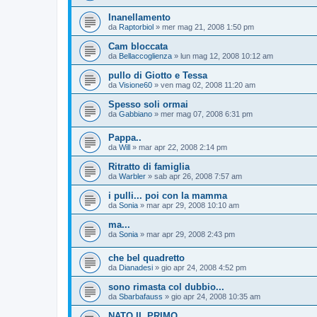
Inanellamento
da
Raptorbiol
»
mer mag 21, 2008 1:50 pm
Cam bloccata
da
Bellaccoglienza
»
lun mag 12, 2008 10:12 am
pullo di Giotto e Tessa
da
Visione60
»
ven mag 02, 2008 11:20 am
Spesso soli ormai
da
Gabbiano
»
mer mag 07, 2008 6:31 pm
Pappa..
da
Will
»
mar apr 22, 2008 2:14 pm
Ritratto di famiglia
da
Warbler
»
sab apr 26, 2008 7:57 am
i pulli... poi con la mamma
da
Sonia
»
mar apr 29, 2008 10:10 am
ma...
da
Sonia
»
mar apr 29, 2008 2:43 pm
che bel quadretto
da
Dianadesi
»
gio apr 24, 2008 4:52 pm
sono rimasta col dubbio...
da
Sbarbafauss
»
gio apr 24, 2008 10:35 am
NATO IL PRIMO