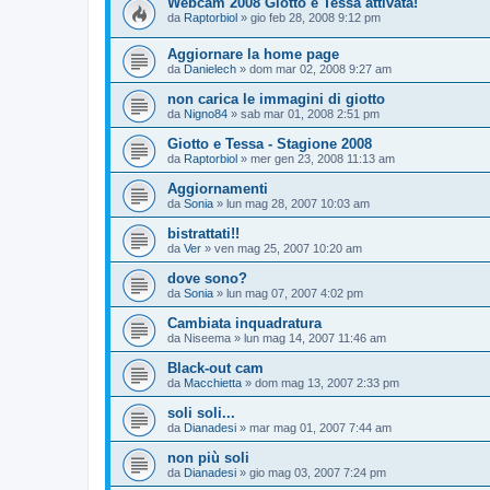
Webcam 2008 Giotto e Tessa attivata!
da
Raptorbiol
»
gio feb 28, 2008 9:12 pm
Aggiornare la home page
da
Danielech
»
dom mar 02, 2008 9:27 am
non carica le immagini di giotto
da
Nigno84
»
sab mar 01, 2008 2:51 pm
Giotto e Tessa - Stagione 2008
da
Raptorbiol
»
mer gen 23, 2008 11:13 am
Aggiornamenti
da
Sonia
»
lun mag 28, 2007 10:03 am
bistrattati!!
da
Ver
»
ven mag 25, 2007 10:20 am
dove sono?
da
Sonia
»
lun mag 07, 2007 4:02 pm
Cambiata inquadratura
da
Niseema
»
lun mag 14, 2007 11:46 am
Black-out cam
da
Macchietta
»
dom mag 13, 2007 2:33 pm
soli soli...
da
Dianadesi
»
mar mag 01, 2007 7:44 am
non più soli
da
Dianadesi
»
gio mag 03, 2007 7:24 pm