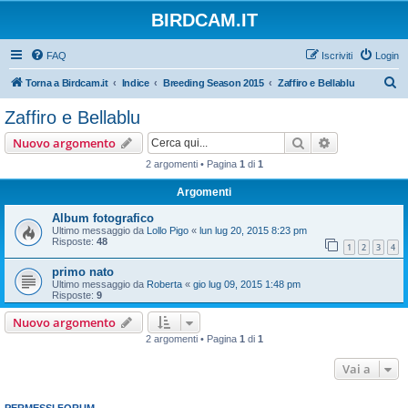
BIRDCAM.IT
FAQ
Iscriviti
Login
C
Torna a Birdcam.it
Indice
Breeding Season 2015
Zaffiro e Bellablu
e
Zaffiro e Bellablu
r
Cerca
Ricerca avan
Nuovo argomento
c
2 argomenti • Pagina
1
di
1
a
Argomenti
Album fotografico
Ultimo messaggio da
Lollo Pigo
«
lun lug 20, 2015 8:23 pm
Risposte:
48
1
2
3
4
primo nato
Ultimo messaggio da
Roberta
«
gio lug 09, 2015 1:48 pm
Risposte:
9
Nuovo argomento
2 argomenti • Pagina
1
di
1
Vai a
PERMESSI FORUM