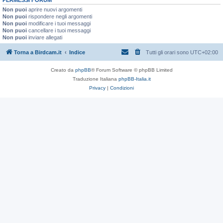
Non puoi
aprire nuovi argomenti
Non puoi
rispondere negli argomenti
Non puoi
modificare i tuoi messaggi
Non puoi
cancellare i tuoi messaggi
Non puoi
inviare allegati
Torna a Birdcam.it
Indice
Tutti gli orari sono
UTC+02:00
Creato da
phpBB
® Forum Software © phpBB Limited
Traduzione Italiana
phpBB-Italia.it
Privacy
|
Condizioni