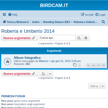
BIRDCAM.IT
FAQ
Iscriviti
Login
C
Torna a Birdcam.it
Indice
Breeding Season 2014
Roberta e Umberto 2014
e
Roberta e Umberto 2014
r
Cerca
Ricerca avan
Nuovo argomento
c
1 argomento • Pagina
1
di
1
a
Argomenti
Album fotografico
Ultimo messaggio da
Milutess
«
gio gen 01, 2015 4:28 pm
Risposte:
262
1
15
16
17
18
…
Nuovo argomento
1 argomento • Pagina
1
di
1
Vai a
PERMESSI FORUM
Non puoi
aprire nuovi argomenti
Non puoi
rispondere negli argomenti
Non puoi
modificare i tuoi messaggi