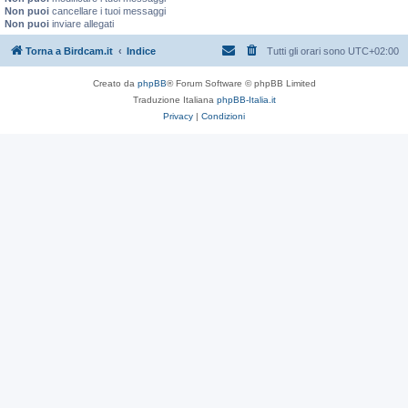
Non puoi
cancellare i tuoi messaggi
Non puoi
inviare allegati
Torna a Birdcam.it
Indice
Tutti gli orari sono
UTC+02:00
Creato da
phpBB
® Forum Software © phpBB Limited
Traduzione Italiana
phpBB-Italia.it
Privacy
|
Condizioni