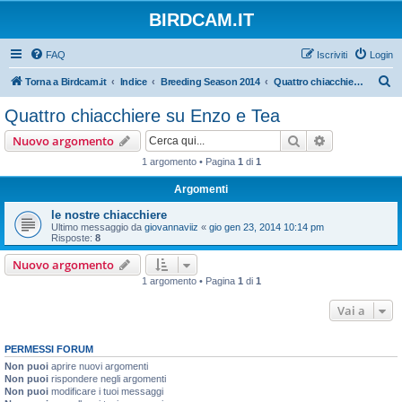
BIRDCAM.IT
FAQ
Iscriviti
Login
C
Torna a Birdcam.it
Indice
Breeding Season 2014
Quattro chiacchiere su Enzo e Tea
e
Quattro chiacchiere su Enzo e Tea
r
Cerca
Ricerca avan
Nuovo argomento
c
1 argomento • Pagina
1
di
1
a
Argomenti
le nostre chiacchiere
Ultimo messaggio da
giovannaviiz
«
gio gen 23, 2014 10:14 pm
Risposte:
8
Nuovo argomento
1 argomento • Pagina
1
di
1
Vai a
PERMESSI FORUM
Non puoi
aprire nuovi argomenti
Non puoi
rispondere negli argomenti
Non puoi
modificare i tuoi messaggi