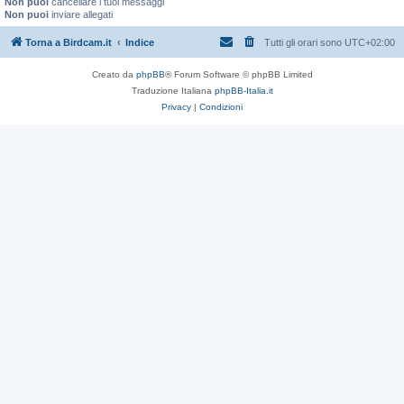
Non puoi
cancellare i tuoi messaggi
Non puoi
inviare allegati
Torna a Birdcam.it
Indice
Tutti gli orari sono
UTC+02:00
Creato da
phpBB
® Forum Software © phpBB Limited
Traduzione Italiana
phpBB-Italia.it
Privacy
|
Condizioni