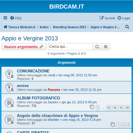
BIRDCAM.IT
FAQ
Iscriviti
Login
C
Torna a Birdcam.it
Indice
Breeding Season 2013
Appio e Vergine 2013
e
Appio e Vergine 2013
r
Cerca
Ricerca avan
Nuovo argomento
c
9 argomenti • Pagina
1
di
1
a
Argomenti
COMUNICAZIONE
Ultimo messaggio da
randj
«
lun mag 06, 2013 11:50 am
Risposte:
4
avviso
Ultimo messaggio da
Passera
«
lun mar 25, 2013 11:31 pm
ALBUM FOTOGRAFICO
Ultimo messaggio da
Sandro
«
gio giu 13, 2013 6:49 pm
Risposte:
711
1
45
46
47
48
…
Angolo delle chiacchiere di Appio e Vergine
Ultimo messaggio da
Warbler
«
ven mag 24, 2013 4:16 pm
Risposte:
37
1
2
3
CARTE IDENTITA'