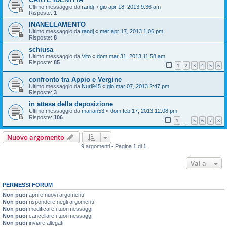
Ultimo messaggio da
randj
«
gio apr 18, 2013 9:36 am
Risposte:
1
INANELLAMENTO
Ultimo messaggio da
randj
«
mer apr 17, 2013 1:06 pm
Risposte:
8
schiusa
Ultimo messaggio da
Vito
«
dom mar 31, 2013 11:58 am
Risposte:
85
1
2
3
4
5
6
confronto tra Appio e Vergine
Ultimo messaggio da
Nuri945
«
gio mar 07, 2013 2:47 pm
Risposte:
3
in attesa della deposizione
Ultimo messaggio da
marian53
«
dom feb 17, 2013 12:08 pm
Risposte:
106
1
5
6
7
8
…
Nuovo argomento
9 argomenti • Pagina
1
di
1
Vai a
PERMESSI FORUM
Non puoi
aprire nuovi argomenti
Non puoi
rispondere negli argomenti
Non puoi
modificare i tuoi messaggi
Non puoi
cancellare i tuoi messaggi
Non puoi
inviare allegati