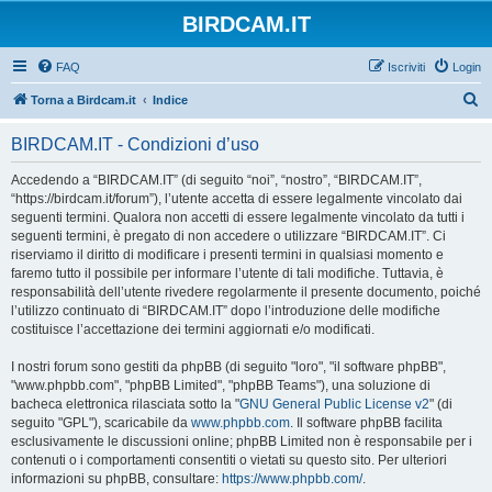
BIRDCAM.IT
FAQ
Iscriviti
Login
C
Torna a Birdcam.it
Indice
e
BIRDCAM.IT - Condizioni d’uso
r
c
Accedendo a “BIRDCAM.IT” (di seguito “noi”, “nostro”, “BIRDCAM.IT”,
“https://birdcam.it/forum”), l’utente accetta di essere legalmente vincolato dai
a
seguenti termini. Qualora non accetti di essere legalmente vincolato da tutti i
seguenti termini, è pregato di non accedere o utilizzare “BIRDCAM.IT”. Ci
riserviamo il diritto di modificare i presenti termini in qualsiasi momento e
faremo tutto il possibile per informare l’utente di tali modifiche. Tuttavia, è
responsabilità dell’utente rivedere regolarmente il presente documento, poiché
l’utilizzo continuato di “BIRDCAM.IT” dopo l’introduzione delle modifiche
costituisce l’accettazione dei termini aggiornati e/o modificati.
I nostri forum sono gestiti da phpBB (di seguito "loro", "il software phpBB",
"www.phpbb.com", "phpBB Limited", "phpBB Teams"), una soluzione di
bacheca elettronica rilasciata sotto la "
GNU General Public License v2
" (di
seguito "GPL"), scaricabile da
www.phpbb.com
. Il software phpBB facilita
esclusivamente le discussioni online; phpBB Limited non è responsabile per i
contenuti o i comportamenti consentiti o vietati su questo sito. Per ulteriori
informazioni su phpBB, consultare:
https://www.phpbb.com/
.