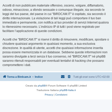
Accetti di non pubblicare materiale offensivo, osceno, volgare, diffamatorio,
odioso, minaccioso, a sfondo sessuale o comunque illegale, sia secondo le
leggi del tuo paese, del paese in cui "BIRDCAM.IT" è ospitato, sia secondo il
diritto internazionale. La violazione di tali leggi può comportare il tuo ban
immediato e permanente, con notifica al tuo provider di servizi Internet qualora
lo ritenessimo necessario. L’indirizzo IP di tutti i post viene registrato per
facilitare l’applicazione di queste condizioni.
Accetti che "BIRDCAM.IT" si riservi il diritto di rimuovere, modificare, spostare o
chiudere qualsiasi argomento in qualsiasi momento, a sua esclusiva
discrezione. In qualità di utente, accetti che qualsiasi informazione inserita
possa essere memorizzata in un database. Sebbene queste informazioni non
saranno divulgate a terzi senza il tuo consenso, né "BIRDCAM.IT" né phpBB
saranno ritenuti responsabili per eventuali tentativi di hacking che possano
compromettere i dati.
Torna a Birdcam.it
Indice
Tutti gli orari sono
UTC+02:00
Creato da
phpBB
® Forum Software © phpBB Limited
Traduzione Italiana
phpBB-Italia.it
Privacy
|
Condizioni