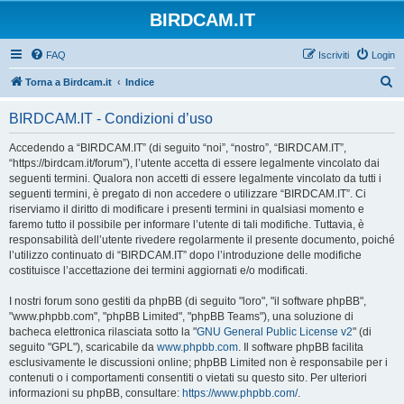
BIRDCAM.IT
FAQ
Iscriviti
Login
C
Torna a Birdcam.it
Indice
e
BIRDCAM.IT - Condizioni d’uso
r
c
Accedendo a “BIRDCAM.IT” (di seguito “noi”, “nostro”, “BIRDCAM.IT”,
“https://birdcam.it/forum”), l’utente accetta di essere legalmente vincolato dai
a
seguenti termini. Qualora non accetti di essere legalmente vincolato da tutti i
seguenti termini, è pregato di non accedere o utilizzare “BIRDCAM.IT”. Ci
riserviamo il diritto di modificare i presenti termini in qualsiasi momento e
faremo tutto il possibile per informare l’utente di tali modifiche. Tuttavia, è
responsabilità dell’utente rivedere regolarmente il presente documento, poiché
l’utilizzo continuato di “BIRDCAM.IT” dopo l’introduzione delle modifiche
costituisce l’accettazione dei termini aggiornati e/o modificati.
I nostri forum sono gestiti da phpBB (di seguito "loro", "il software phpBB",
"www.phpbb.com", "phpBB Limited", "phpBB Teams"), una soluzione di
bacheca elettronica rilasciata sotto la "
GNU General Public License v2
" (di
seguito "GPL"), scaricabile da
www.phpbb.com
. Il software phpBB facilita
esclusivamente le discussioni online; phpBB Limited non è responsabile per i
contenuti o i comportamenti consentiti o vietati su questo sito. Per ulteriori
informazioni su phpBB, consultare:
https://www.phpbb.com/
.