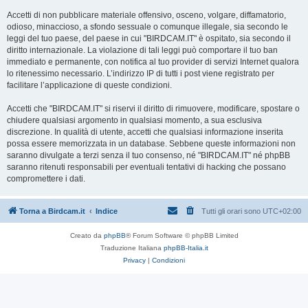
Accetti di non pubblicare materiale offensivo, osceno, volgare, diffamatorio,
odioso, minaccioso, a sfondo sessuale o comunque illegale, sia secondo le
leggi del tuo paese, del paese in cui "BIRDCAM.IT" è ospitato, sia secondo il
diritto internazionale. La violazione di tali leggi può comportare il tuo ban
immediato e permanente, con notifica al tuo provider di servizi Internet qualora
lo ritenessimo necessario. L’indirizzo IP di tutti i post viene registrato per
facilitare l’applicazione di queste condizioni.
Accetti che "BIRDCAM.IT" si riservi il diritto di rimuovere, modificare, spostare o
chiudere qualsiasi argomento in qualsiasi momento, a sua esclusiva
discrezione. In qualità di utente, accetti che qualsiasi informazione inserita
possa essere memorizzata in un database. Sebbene queste informazioni non
saranno divulgate a terzi senza il tuo consenso, né "BIRDCAM.IT" né phpBB
saranno ritenuti responsabili per eventuali tentativi di hacking che possano
compromettere i dati.
Torna a Birdcam.it
Indice
Tutti gli orari sono
UTC+02:00
Creato da
phpBB
® Forum Software © phpBB Limited
Traduzione Italiana
phpBB-Italia.it
Privacy
|
Condizioni