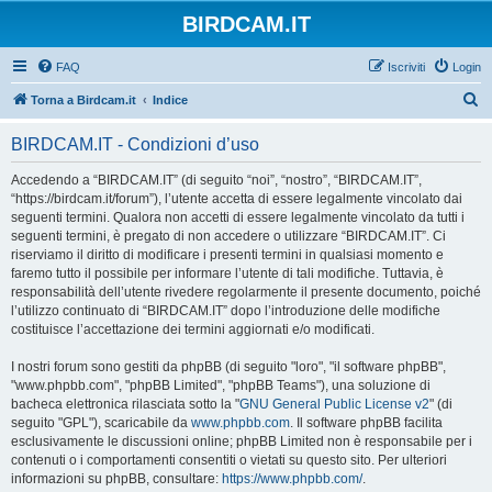
BIRDCAM.IT
FAQ
Iscriviti
Login
C
Torna a Birdcam.it
Indice
e
BIRDCAM.IT - Condizioni d’uso
r
c
Accedendo a “BIRDCAM.IT” (di seguito “noi”, “nostro”, “BIRDCAM.IT”,
“https://birdcam.it/forum”), l’utente accetta di essere legalmente vincolato dai
a
seguenti termini. Qualora non accetti di essere legalmente vincolato da tutti i
seguenti termini, è pregato di non accedere o utilizzare “BIRDCAM.IT”. Ci
riserviamo il diritto di modificare i presenti termini in qualsiasi momento e
faremo tutto il possibile per informare l’utente di tali modifiche. Tuttavia, è
responsabilità dell’utente rivedere regolarmente il presente documento, poiché
l’utilizzo continuato di “BIRDCAM.IT” dopo l’introduzione delle modifiche
costituisce l’accettazione dei termini aggiornati e/o modificati.
I nostri forum sono gestiti da phpBB (di seguito "loro", "il software phpBB",
"www.phpbb.com", "phpBB Limited", "phpBB Teams"), una soluzione di
bacheca elettronica rilasciata sotto la "
GNU General Public License v2
" (di
seguito "GPL"), scaricabile da
www.phpbb.com
. Il software phpBB facilita
esclusivamente le discussioni online; phpBB Limited non è responsabile per i
contenuti o i comportamenti consentiti o vietati su questo sito. Per ulteriori
informazioni su phpBB, consultare:
https://www.phpbb.com/
.