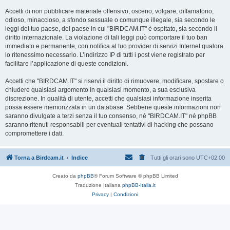
Accetti di non pubblicare materiale offensivo, osceno, volgare, diffamatorio,
odioso, minaccioso, a sfondo sessuale o comunque illegale, sia secondo le
leggi del tuo paese, del paese in cui "BIRDCAM.IT" è ospitato, sia secondo il
diritto internazionale. La violazione di tali leggi può comportare il tuo ban
immediato e permanente, con notifica al tuo provider di servizi Internet qualora
lo ritenessimo necessario. L’indirizzo IP di tutti i post viene registrato per
facilitare l’applicazione di queste condizioni.
Accetti che "BIRDCAM.IT" si riservi il diritto di rimuovere, modificare, spostare o
chiudere qualsiasi argomento in qualsiasi momento, a sua esclusiva
discrezione. In qualità di utente, accetti che qualsiasi informazione inserita
possa essere memorizzata in un database. Sebbene queste informazioni non
saranno divulgate a terzi senza il tuo consenso, né "BIRDCAM.IT" né phpBB
saranno ritenuti responsabili per eventuali tentativi di hacking che possano
compromettere i dati.
Torna a Birdcam.it
Indice
Tutti gli orari sono
UTC+02:00
Creato da
phpBB
® Forum Software © phpBB Limited
Traduzione Italiana
phpBB-Italia.it
Privacy
|
Condizioni