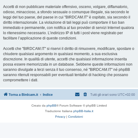
Accetti di non pubblicare materiale offensivo, osceno, volgare, diffamatorio,
odioso, minaccioso, a sfondo sessuale o comunque illegale, sia secondo le
leggi del tuo paese, del paese in cui "BIRDCAM.IT" è ospitato, sia secondo il
diritto internazionale. La violazione di tali leggi può comportare il tuo ban
immediato e permanente, con notifica al tuo provider di servizi Internet qualora
lo ritenessimo necessario. L’indirizzo IP di tutti i post viene registrato per
facilitare l’applicazione di queste condizioni.
Accetti che "BIRDCAM.IT" si riservi il diritto di rimuovere, modificare, spostare o
chiudere qualsiasi argomento in qualsiasi momento, a sua esclusiva
discrezione. In qualità di utente, accetti che qualsiasi informazione inserita
possa essere memorizzata in un database. Sebbene queste informazioni non
saranno divulgate a terzi senza il tuo consenso, né "BIRDCAM.IT" né phpBB
saranno ritenuti responsabili per eventuali tentativi di hacking che possano
compromettere i dati.
Torna a Birdcam.it
Indice
Tutti gli orari sono
UTC+02:00
Creato da
phpBB
® Forum Software © phpBB Limited
Traduzione Italiana
phpBB-Italia.it
Privacy
|
Condizioni