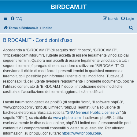
BIRDCAM.IT
FAQ
Iscriviti
Login
C
Torna a Birdcam.it
Indice
e
BIRDCAM.IT - Condizioni d’uso
r
c
Accedendo a “BIRDCAM.IT” (di seguito “noi”, “nostro”, “BIRDCAM.IT”,
“https://birdcam.it/forum”), l’utente accetta di essere legalmente vincolato dai
a
seguenti termini. Qualora non accetti di essere legalmente vincolato da tutti i
seguenti termini, è pregato di non accedere o utilizzare “BIRDCAM.IT”. Ci
riserviamo il diritto di modificare i presenti termini in qualsiasi momento e
faremo tutto il possibile per informare l’utente di tali modifiche. Tuttavia, è
responsabilità dell’utente rivedere regolarmente il presente documento, poiché
l’utilizzo continuato di “BIRDCAM.IT” dopo l’introduzione delle modifiche
costituisce l’accettazione dei termini aggiornati e/o modificati.
I nostri forum sono gestiti da phpBB (di seguito "loro", "il software phpBB",
"www.phpbb.com", "phpBB Limited", "phpBB Teams"), una soluzione di
bacheca elettronica rilasciata sotto la "
GNU General Public License v2
" (di
seguito "GPL"), scaricabile da
www.phpbb.com
. Il software phpBB facilita
esclusivamente le discussioni online; phpBB Limited non è responsabile per i
contenuti o i comportamenti consentiti o vietati su questo sito. Per ulteriori
informazioni su phpBB, consultare:
https://www.phpbb.com/
.