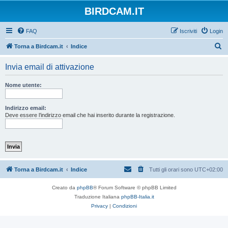
BIRDCAM.IT
FAQ
Iscriviti
Login
C
Torna a Birdcam.it
Indice
e
Invia email di attivazione
r
c
Nome utente:
a
Indirizzo email:
Deve essere l’indirizzo email che hai inserito durante la registrazione.
Torna a Birdcam.it
Indice
Tutti gli orari sono
UTC+02:00
Creato da
phpBB
® Forum Software © phpBB Limited
Traduzione Italiana
phpBB-Italia.it
Privacy
|
Condizioni