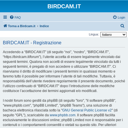
BIRDCAM.IT
FAQ
Login
C
Torna a Birdcam.it
Indice
e
Lingua:
r
BIRDCAM.IT - Registrazione
c
Accedendo a “BIRDCAM.IT” (di seguito “noi”, “nostro”, “BIRDCAM.IT”,
a
“https://birdcam.it/forum”), l’utente accetta di essere legalmente vincolato dai
seguenti termini. Qualora non accetti di essere legalmente vincolato da tutti i
seguenti termini, è pregato di non accedere o utilizzare “BIRDCAM.IT”. Ci
riserviamo il diritto di modificare i presenti termini in qualsiasi momento e
faremo tutto il possibile per informare l’utente di tali modifiche. Tuttavia, è
responsabilità dell’utente rivedere regolarmente il presente documento, poiché
l’utilizzo continuato di “BIRDCAM.IT” dopo l’introduzione delle modifiche
costituisce l’accettazione dei termini aggiornati e/o modificati.
I nostri forum sono gestiti da phpBB (di seguito "loro", "il software phpBB",
"www.phpbb.com", "phpBB Limited", "phpBB Teams"), una soluzione di
bacheca elettronica rilasciata sotto la "
GNU General Public License v2
" (di
seguito "GPL"), scaricabile da
www.phpbb.com
. Il software phpBB facilita
esclusivamente le discussioni online; phpBB Limited non è responsabile per i
contenuti o i comportamenti consentiti o vietati su questo sito. Per ulteriori