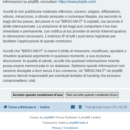
informazioni su phpBB, consultare:
https://www.phpbb.com/
.
Accetti di non pubblicare materiale offensivo, osceno, volgare, diffamatorio,
odioso, minaccioso, a sfondo sessuale o comunque illegale, sia secondo le
leggi del tuo paese, del paese in cui "BIRDCAM.IT" è ospitato, sia secondo il
diritto internazionale. La violazione di tali leggi può comportare il tuo ban
immediato e permanente, con notifica al tuo provider di servizi Internet qualora
lo ritenessimo necessario. L’indirizzo IP di tutti i post viene registrato per
facilitare l’applicazione di queste condizioni.
Accetti che "BIRDCAM.IT" si riservi il diritto di rimuovere, modificare, spostare o
chiudere qualsiasi argomento in qualsiasi momento, a sua esclusiva
discrezione. In qualità di utente, accetti che qualsiasi informazione inserita
possa essere memorizzata in un database. Sebbene queste informazioni non
saranno divulgate a terzi senza il tuo consenso, né "BIRDCAM.IT" né phpBB
saranno ritenuti responsabili per eventuali tentativi di hacking che possano
compromettere i dati.
Torna a Birdcam.it
Indice
Tutti gli orari sono
UTC+02:00
Creato da
phpBB
® Forum Software © phpBB Limited
Traduzione Italiana
phpBB-Italia.it
Privacy
|
Condizioni