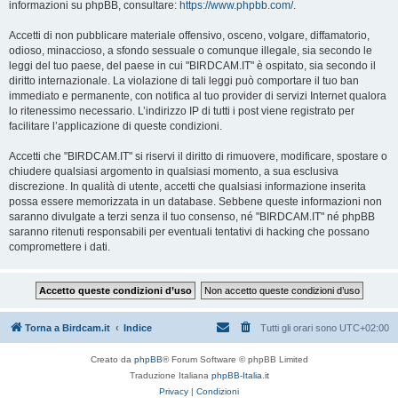
informazioni su phpBB, consultare:
https://www.phpbb.com/
.
Accetti di non pubblicare materiale offensivo, osceno, volgare, diffamatorio,
odioso, minaccioso, a sfondo sessuale o comunque illegale, sia secondo le
leggi del tuo paese, del paese in cui "BIRDCAM.IT" è ospitato, sia secondo il
diritto internazionale. La violazione di tali leggi può comportare il tuo ban
immediato e permanente, con notifica al tuo provider di servizi Internet qualora
lo ritenessimo necessario. L’indirizzo IP di tutti i post viene registrato per
facilitare l’applicazione di queste condizioni.
Accetti che "BIRDCAM.IT" si riservi il diritto di rimuovere, modificare, spostare o
chiudere qualsiasi argomento in qualsiasi momento, a sua esclusiva
discrezione. In qualità di utente, accetti che qualsiasi informazione inserita
possa essere memorizzata in un database. Sebbene queste informazioni non
saranno divulgate a terzi senza il tuo consenso, né "BIRDCAM.IT" né phpBB
saranno ritenuti responsabili per eventuali tentativi di hacking che possano
compromettere i dati.
Torna a Birdcam.it
Indice
Tutti gli orari sono
UTC+02:00
Creato da
phpBB
® Forum Software © phpBB Limited
Traduzione Italiana
phpBB-Italia.it
Privacy
|
Condizioni