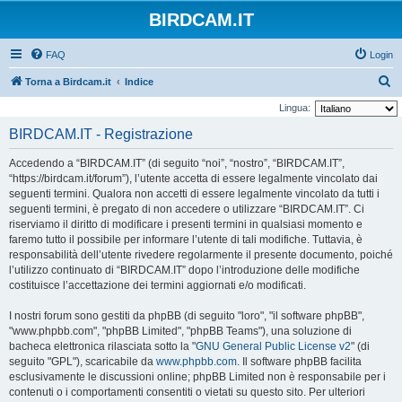
BIRDCAM.IT
FAQ
Login
C
Torna a Birdcam.it
Indice
e
Lingua:
r
BIRDCAM.IT - Registrazione
c
Accedendo a “BIRDCAM.IT” (di seguito “noi”, “nostro”, “BIRDCAM.IT”,
a
“https://birdcam.it/forum”), l’utente accetta di essere legalmente vincolato dai
seguenti termini. Qualora non accetti di essere legalmente vincolato da tutti i
seguenti termini, è pregato di non accedere o utilizzare “BIRDCAM.IT”. Ci
riserviamo il diritto di modificare i presenti termini in qualsiasi momento e
faremo tutto il possibile per informare l’utente di tali modifiche. Tuttavia, è
responsabilità dell’utente rivedere regolarmente il presente documento, poiché
l’utilizzo continuato di “BIRDCAM.IT” dopo l’introduzione delle modifiche
costituisce l’accettazione dei termini aggiornati e/o modificati.
I nostri forum sono gestiti da phpBB (di seguito "loro", "il software phpBB",
"www.phpbb.com", "phpBB Limited", "phpBB Teams"), una soluzione di
bacheca elettronica rilasciata sotto la "
GNU General Public License v2
" (di
seguito "GPL"), scaricabile da
www.phpbb.com
. Il software phpBB facilita
esclusivamente le discussioni online; phpBB Limited non è responsabile per i
contenuti o i comportamenti consentiti o vietati su questo sito. Per ulteriori