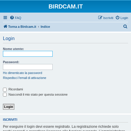
BIRDCAM.IT
FAQ
Iscriviti
Login
C
Torna a Birdcam.it
Indice
e
Login
r
c
Nome utente:
a
Password:
Ho dimenticato la password
Rispedisci l’email di attivazione
Ricordami
Nascondi il mio stato per questa sessione
ISCRIVITI
Per eseguire il login devi essere registrato. La registrazione richiede solo