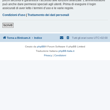
pochi secondi e garantisce l’accesso alle funzioni avanzate. L’amministratore
può anche dare permessi speciali agli utenti. Prima di eseguire il login
assicurati di aver letto i termini d’uso e le varie regole.
Condizioni d’uso
|
Trattamento dei dati personali
Iscriviti
Torna a Birdcam.it
Indice
Tutti gli orari sono
UTC+02:00
Creato da
phpBB
® Forum Software © phpBB Limited
Traduzione Italiana
phpBB-Italia.it
Privacy
|
Condizioni