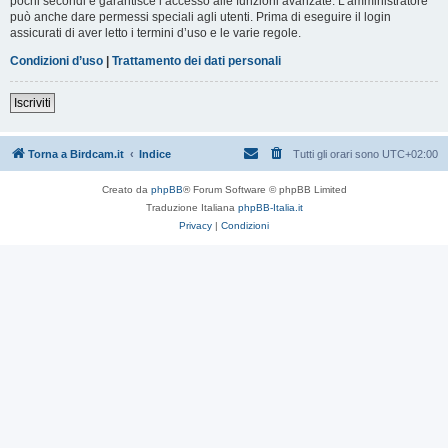
pochi secondi e garantisce l’accesso alle funzioni avanzate. L’amministratore
può anche dare permessi speciali agli utenti. Prima di eseguire il login
assicurati di aver letto i termini d’uso e le varie regole.
Condizioni d’uso
|
Trattamento dei dati personali
Iscriviti
Torna a Birdcam.it
Indice
Tutti gli orari sono
UTC+02:00
Creato da
phpBB
® Forum Software © phpBB Limited
Traduzione Italiana
phpBB-Italia.it
Privacy
|
Condizioni