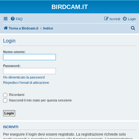
BIRDCAM.IT
FAQ
Iscriviti
Login
C
Torna a Birdcam.it
Indice
e
Login
r
c
Nome utente:
a
Password:
Ho dimenticato la password
Rispedisci l’email di attivazione
Ricordami
Nascondi il mio stato per questa sessione
ISCRIVITI
Per eseguire il login devi essere registrato. La registrazione richiede solo