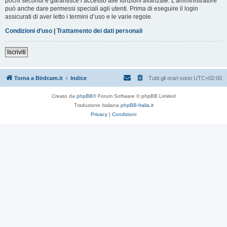
pochi secondi e garantisce l’accesso alle funzioni avanzate. L’amministratore
può anche dare permessi speciali agli utenti. Prima di eseguire il login
assicurati di aver letto i termini d’uso e le varie regole.
Condizioni d’uso
|
Trattamento dei dati personali
Iscriviti
Torna a Birdcam.it
Indice
Tutti gli orari sono
UTC+02:00
Creato da
phpBB
® Forum Software © phpBB Limited
Traduzione Italiana
phpBB-Italia.it
Privacy
|
Condizioni