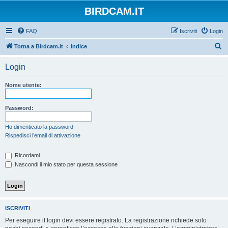
BIRDCAM.IT
FAQ
Iscriviti
Login
C
Torna a Birdcam.it
Indice
e
Login
r
c
Nome utente:
a
Password:
Ho dimenticato la password
Rispedisci l’email di attivazione
Ricordami
Nascondi il mio stato per questa sessione
ISCRIVITI
Per eseguire il login devi essere registrato. La registrazione richiede solo