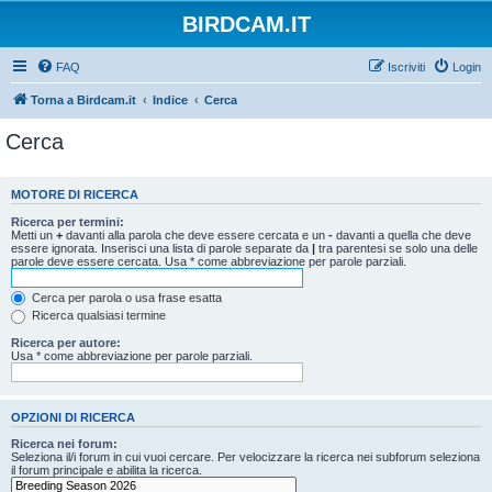
BIRDCAM.IT
FAQ
Iscriviti
Login
Torna a Birdcam.it
Indice
Cerca
Cerca
MOTORE DI RICERCA
Ricerca per termini:
Metti un
+
davanti alla parola che deve essere cercata e un
-
davanti a quella che deve
essere ignorata. Inserisci una lista di parole separate da
|
tra parentesi se solo una delle
parole deve essere cercata. Usa * come abbreviazione per parole parziali.
Cerca per parola o usa frase esatta
Ricerca qualsiasi termine
Ricerca per autore:
Usa * come abbreviazione per parole parziali.
OPZIONI DI RICERCA
Ricerca nei forum:
Seleziona il/i forum in cui vuoi cercare. Per velocizzare la ricerca nei subforum seleziona
il forum principale e abilita la ricerca.