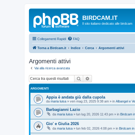
BIRDCAM.IT
Il sito italiano dedicato alle birdcam
Collegamenti Rapidi
FAQ
Torna a Birdcam.it
Indice
Cerca
Argomenti attivi
Argomenti attivi
Vai alla ricerca avanzata
Cerca
Ricerca avanzata
ARGOMENTI
Appia è andata giù dalla cupola
da
maria luisa
»
ven mag 23, 2025 9:38 am
» in
Albangel e Ve
Barbagianni Lazio
da
maria luisa
»
lun lug 20, 2026 11:43 pm
» in
Birdcam i
Gio' e Giulia 2026
da
maria luisa
»
lun feb 02, 2026 4:08 pm
» in
Birdcam in