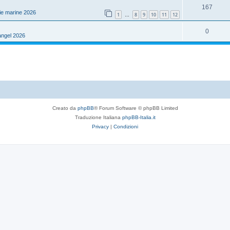
s
R
167
s
o
ie marine 2026
1
8
9
10
11
12
…
t
i
p
s
R
0
e
s
angel 2026
o
t
i
p
s
e
s
o
t
p
s
e
o
t
s
e
Creato da
phpBB
® Forum Software © phpBB Limited
t
Traduzione Italiana
phpBB-Italia.it
e
Privacy
|
Condizioni