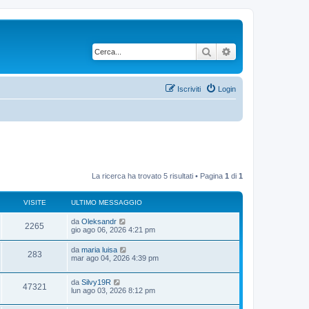
Cerca
Ricerca avanzata
Iscriviti
Login
La ricerca ha trovato 5 risultati • Pagina
1
di
1
VISITE
ULTIMO MESSAGGIO
U
da
Oleksandr
V
2265
l
gio ago 06, 2026 4:21 pm
t
i
i
U
da
maria luisa
V
283
m
l
mar ago 04, 2026 4:39 pm
s
o
t
m
i
i
i
e
U
da
Silvy19R
m
V
47321
s
s
l
lun ago 03, 2026 8:12 pm
o
s
t
t
m
i
a
i
i
e