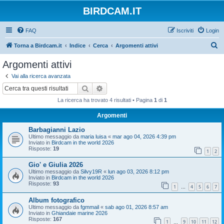
BIRDCAM.IT
FAQ
Iscriviti
Login
C
Torna a Birdcam.it
Indice
Cerca
Argomenti attivi
e
Argomenti attivi
r
Vai alla ricerca avanzata
c
Cerca
Ricerca avanzata
a
La ricerca ha trovato 4 risultati • Pagina
1
di
1
Argomenti
Barbagianni Lazio
Ultimo messaggio da
maria luisa
«
mar ago 04, 2026 4:39 pm
Inviato in
Birdcam in the world 2026
Risposte:
19
1
2
Gio' e Giulia 2026
Ultimo messaggio da
Silvy19R
«
lun ago 03, 2026 8:12 pm
Inviato in
Birdcam in the world 2026
Risposte:
93
1
4
5
6
7
…
Album fotografico
Ultimo messaggio da
fgmmail
«
sab ago 01, 2026 8:57 am
Inviato in
Ghiandaie marine 2026
Risposte:
167
1
9
10
11
12
…