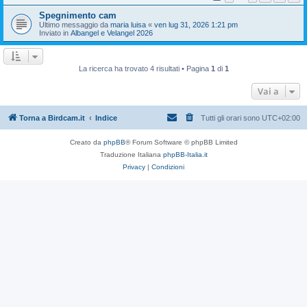
Spegnimento cam
Ultimo messaggio da
maria luisa
«
ven lug 31, 2026 1:21 pm
Inviato in
Albangel e Velangel 2026
La ricerca ha trovato 4 risultati • Pagina
1
di
1
Vai a
Torna a Birdcam.it
Indice
Tutti gli orari sono
UTC+02:00
Creato da
phpBB
® Forum Software © phpBB Limited
Traduzione Italiana
phpBB-Italia.it
Privacy
|
Condizioni