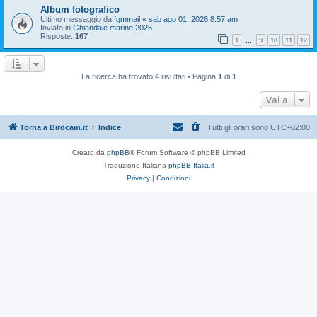
Album fotografico
Ultimo messaggio da
fgmmail
«
sab ago 01, 2026 8:57 am
Inviato in
Ghiandaie marine 2026
Risposte:
167
1
9
10
11
12
…
La ricerca ha trovato 4 risultati • Pagina
1
di
1
Vai a
Torna a Birdcam.it
Indice
Tutti gli orari sono
UTC+02:00
Creato da
phpBB
® Forum Software © phpBB Limited
Traduzione Italiana
phpBB-Italia.it
Privacy
|
Condizioni