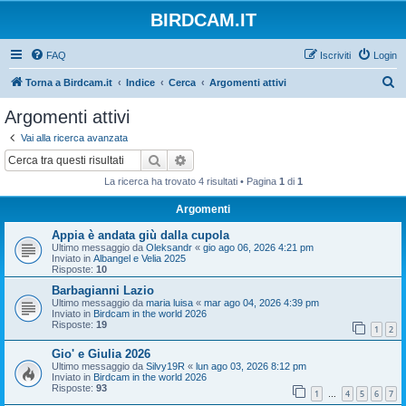
BIRDCAM.IT
FAQ
Iscriviti
Login
C
Torna a Birdcam.it
Indice
Cerca
Argomenti attivi
e
Argomenti attivi
r
Vai alla ricerca avanzata
c
Cerca
Ricerca avanzata
a
La ricerca ha trovato 4 risultati • Pagina
1
di
1
Argomenti
Appia è andata giù dalla cupola
Ultimo messaggio da
Oleksandr
«
gio ago 06, 2026 4:21 pm
Inviato in
Albangel e Velia 2025
Risposte:
10
Barbagianni Lazio
Ultimo messaggio da
maria luisa
«
mar ago 04, 2026 4:39 pm
Inviato in
Birdcam in the world 2026
Risposte:
19
1
2
Gio' e Giulia 2026
Ultimo messaggio da
Silvy19R
«
lun ago 03, 2026 8:12 pm
Inviato in
Birdcam in the world 2026
Risposte:
93
1
4
5
6
7
…