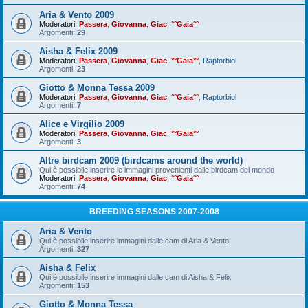
Aria & Vento 2009
Moderatori:
Passera
,
Giovanna
,
Giac
,
°°Gaia°°
Argomenti:
29
Aisha & Felix 2009
Moderatori:
Passera
,
Giovanna
,
Giac
,
°°Gaia°°
,
Raptorbiol
Argomenti:
23
Giotto & Monna Tessa 2009
Moderatori:
Passera
,
Giovanna
,
Giac
,
°°Gaia°°
,
Raptorbiol
Argomenti:
7
Alice e Virgilio 2009
Moderatori:
Passera
,
Giovanna
,
Giac
,
°°Gaia°°
Argomenti:
3
Altre birdcam 2009 (birdcams around the world)
Qui è possibile inserire le immagini provenienti dalle birdcam del mondo
Moderatori:
Passera
,
Giovanna
,
Giac
,
°°Gaia°°
Argomenti:
74
BREEDING SEASONS 2007-2008
Aria & Vento
Qui è possibile inserire immagini dalle cam di Aria & Vento
Argomenti:
327
Aisha & Felix
Qui è possibile inserire immagini dalle cam di Aisha & Felix
Argomenti:
153
Giotto & Monna Tessa