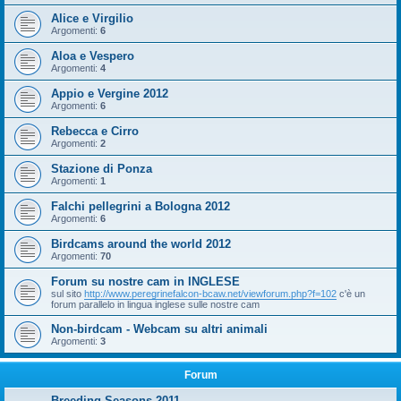
Alice e Virgilio
Argomenti:
6
Aloa e Vespero
Argomenti:
4
Appio e Vergine 2012
Argomenti:
6
Rebecca e Cirro
Argomenti:
2
Stazione di Ponza
Argomenti:
1
Falchi pellegrini a Bologna 2012
Argomenti:
6
Birdcams around the world 2012
Argomenti:
70
Forum su nostre cam in INGLESE
sul sito
http://www.peregrinefalcon-bcaw.net/viewforum.php?f=102
c'è un
forum parallelo in lingua inglese sulle nostre cam
Non-birdcam - Webcam su altri animali
Argomenti:
3
Forum
Breeding Seasons 2011