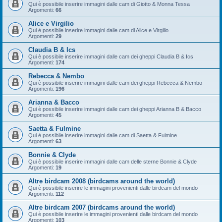
Qui è possibile inserire immagini dalle cam di Giotto & Monna Tessa
Argomenti:
66
Alice e Virgilio
Qui è possibile inserire immagini dalle cam di Alice e Virgilio
Argomenti:
29
Claudia B & Ics
Qui è possibile inserire immagini dalle cam dei gheppi Claudia B & Ics
Argomenti:
174
Rebecca & Nembo
Qui è possibile inserire immagini dalle cam dei gheppi Rebecca & Nembo
Argomenti:
196
Arianna & Bacco
Qui è possibile inserire immagini dalle cam dei gheppi Arianna B & Bacco
Argomenti:
45
Saetta & Fulmine
Qui è possibile inserire immagini dalle cam di Saetta & Fulmine
Argomenti:
63
Bonnie & Clyde
Qui è possibile inserire immagini dalle cam delle sterne Bonnie & Clyde
Argomenti:
19
Altre birdcam 2008 (birdcams around the world)
Qui è possibile inserire le immagini provenienti dalle birdcam del mondo
Argomenti:
112
Altre birdcam 2007 (birdcams around the world)
Qui è possibile inserire le immagini provenienti dalle birdcam del mondo
Argomenti:
103