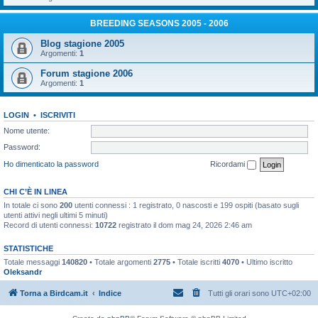
BREEDING SEASONS 2005 - 2006
Blog stagione 2005
Argomenti:
1
Forum stagione 2006
Argomenti:
1
LOGIN
•
ISCRIVITI
Nome utente:
Password:
Ho dimenticato la password
Ricordami
CHI C’È IN LINEA
In totale ci sono
200
utenti connessi : 1 registrato, 0 nascosti e 199 ospiti (basato sugli
utenti attivi negli ultimi 5 minuti)
Record di utenti connessi:
10722
registrato il dom mag 24, 2026 2:46 am
STATISTICHE
Totale messaggi
140820
• Totale argomenti
2775
• Totale iscritti
4070
• Ultimo iscritto
Oleksandr
Torna a Birdcam.it
Indice
Tutti gli orari sono
UTC+02:00