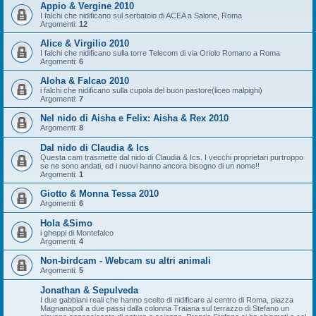
Appio & Vergine 2010
I falchi che nidificano sul serbatoio di ACEA a Salone, Roma
Argomenti:
12
Alice & Virgilio 2010
I falchi che nidificano sulla torre Telecom di via Oriolo Romano a Roma
Argomenti:
6
Aloha & Falcao 2010
i falchi che nidificano sulla cupola del buon pastore(liceo malpighi)
Argomenti:
7
Nel nido di Aisha e Felix: Aisha & Rex 2010
Argomenti:
8
Dal nido di Claudia & Ics
Questa cam trasmette dal nido di Claudia & Ics. I vecchi proprietari purtroppo
se ne sono andati, ed i nuovi hanno ancora bisogno di un nome!!
Argomenti:
1
Giotto & Monna Tessa 2010
Argomenti:
6
Hola &Simo
i gheppi di Montefalco
Argomenti:
4
Non-birdcam - Webcam su altri animali
Argomenti:
5
Jonathan & Sepulveda
I due gabbiani reali che hanno scelto di nidificare al centro di Roma, piazza
Magnanapoli a due passi dalla colonna Traiana sul terrazzo di Stefano un