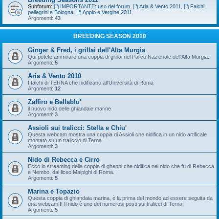
Subforum:
IMPORTANTE: uso del forum
,
Aria & Vento 2011
,
Falchi
pellegrini a Bologna
,
Appio e Vergine 2011
Argomenti:
43
BREEDING SEASON 2010
Ginger & Fred, i grillai dell'Alta Murgia
Qui potete ammirare una coppia di grillai nel Parco Nazionale dell'Alta Murgia.
Argomenti:
5
Aria & Vento 2010
I falchi di TERNA che nidificano all'Università di Roma
Argomenti:
12
Zaffiro e Bellablu'
il nuovo nido delle ghiandaie marine
Argomenti:
3
Assioli sui tralicci: Stella e Chiu'
Questa webcam mostra una coppia di Assioli che nidifica in un nido artificale
montato su un traliccio di Terna
Argomenti:
3
Nido di Rebecca e Cirro
Ecco lo streaming della coppia di gheppi che nidifica nel nido che fu di Rebecca
e Nembo, dal liceo Malpighi di Roma.
Argomenti:
5
Marina e Topazio
Questa coppia di ghiandaia marina, è la prima del mondo ad essere seguita da
una webcam!!! Il nido è uno dei numerosi posti sui tralicci di Terna!
Argomenti:
5