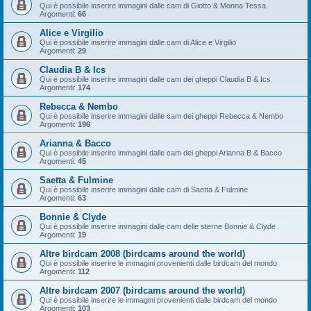
Qui è possibile inserire immagini dalle cam di Giotto & Monna Tessa
Argomenti:
66
Alice e Virgilio
Qui è possibile inserire immagini dalle cam di Alice e Virgilio
Argomenti:
29
Claudia B & Ics
Qui è possibile inserire immagini dalle cam dei gheppi Claudia B & Ics
Argomenti:
174
Rebecca & Nembo
Qui è possibile inserire immagini dalle cam dei gheppi Rebecca & Nembo
Argomenti:
196
Arianna & Bacco
Qui è possibile inserire immagini dalle cam dei gheppi Arianna B & Bacco
Argomenti:
45
Saetta & Fulmine
Qui è possibile inserire immagini dalle cam di Saetta & Fulmine
Argomenti:
63
Bonnie & Clyde
Qui è possibile inserire immagini dalle cam delle sterne Bonnie & Clyde
Argomenti:
19
Altre birdcam 2008 (birdcams around the world)
Qui è possibile inserire le immagini provenienti dalle birdcam del mondo
Argomenti:
112
Altre birdcam 2007 (birdcams around the world)
Qui è possibile inserire le immagini provenienti dalle birdcam del mondo
Argomenti:
103