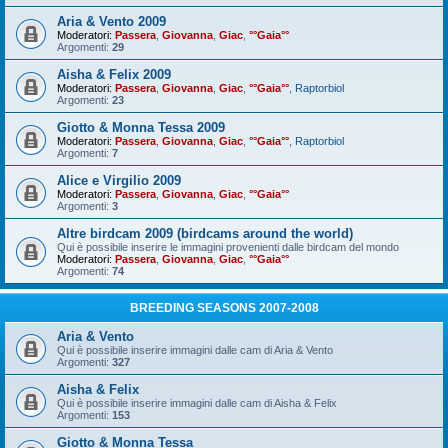
Aria & Vento 2009
Moderatori:
Passera
,
Giovanna
,
Giac
,
°°Gaia°°
Argomenti:
29
Aisha & Felix 2009
Moderatori:
Passera
,
Giovanna
,
Giac
,
°°Gaia°°
,
Raptorbiol
Argomenti:
23
Giotto & Monna Tessa 2009
Moderatori:
Passera
,
Giovanna
,
Giac
,
°°Gaia°°
,
Raptorbiol
Argomenti:
7
Alice e Virgilio 2009
Moderatori:
Passera
,
Giovanna
,
Giac
,
°°Gaia°°
Argomenti:
3
Altre birdcam 2009 (birdcams around the world)
Qui è possibile inserire le immagini provenienti dalle birdcam del mondo
Moderatori:
Passera
,
Giovanna
,
Giac
,
°°Gaia°°
Argomenti:
74
BREEDING SEASONS 2007-2008
Aria & Vento
Qui è possibile inserire immagini dalle cam di Aria & Vento
Argomenti:
327
Aisha & Felix
Qui è possibile inserire immagini dalle cam di Aisha & Felix
Argomenti:
153
Giotto & Monna Tessa