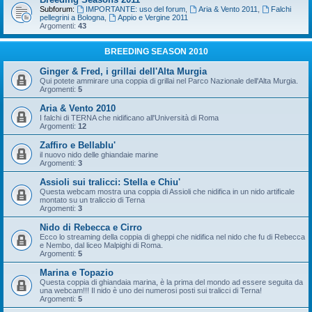
Subforum:
IMPORTANTE: uso del forum
,
Aria & Vento 2011
,
Falchi
pellegrini a Bologna
,
Appio e Vergine 2011
Argomenti:
43
BREEDING SEASON 2010
Ginger & Fred, i grillai dell'Alta Murgia
Qui potete ammirare una coppia di grillai nel Parco Nazionale dell'Alta Murgia.
Argomenti:
5
Aria & Vento 2010
I falchi di TERNA che nidificano all'Università di Roma
Argomenti:
12
Zaffiro e Bellablu'
il nuovo nido delle ghiandaie marine
Argomenti:
3
Assioli sui tralicci: Stella e Chiu'
Questa webcam mostra una coppia di Assioli che nidifica in un nido artificale
montato su un traliccio di Terna
Argomenti:
3
Nido di Rebecca e Cirro
Ecco lo streaming della coppia di gheppi che nidifica nel nido che fu di Rebecca
e Nembo, dal liceo Malpighi di Roma.
Argomenti:
5
Marina e Topazio
Questa coppia di ghiandaia marina, è la prima del mondo ad essere seguita da
una webcam!!! Il nido è uno dei numerosi posti sui tralicci di Terna!
Argomenti:
5