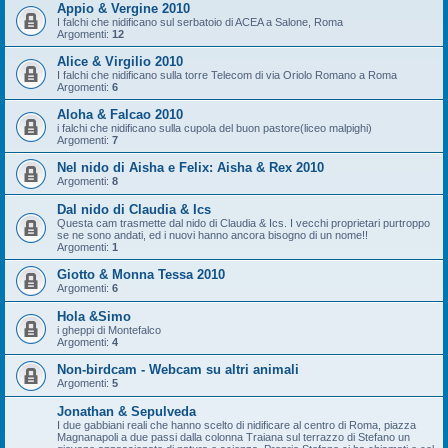
Appio & Vergine 2010
I falchi che nidificano sul serbatoio di ACEA a Salone, Roma
Argomenti:
12
Alice & Virgilio 2010
I falchi che nidificano sulla torre Telecom di via Oriolo Romano a Roma
Argomenti:
6
Aloha & Falcao 2010
i falchi che nidificano sulla cupola del buon pastore(liceo malpighi)
Argomenti:
7
Nel nido di Aisha e Felix: Aisha & Rex 2010
Argomenti:
8
Dal nido di Claudia & Ics
Questa cam trasmette dal nido di Claudia & Ics. I vecchi proprietari purtroppo
se ne sono andati, ed i nuovi hanno ancora bisogno di un nome!!
Argomenti:
1
Giotto & Monna Tessa 2010
Argomenti:
6
Hola &Simo
i gheppi di Montefalco
Argomenti:
4
Non-birdcam - Webcam su altri animali
Argomenti:
5
Jonathan & Sepulveda
I due gabbiani reali che hanno scelto di nidificare al centro di Roma, piazza
Magnanapoli a due passi dalla colonna Traiana sul terrazzo di Stefano un