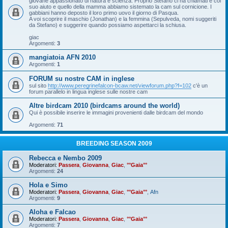
giovane appassionato di natura e scienza. Proprio Stefano ci ha chiamati e col
suo aiuto e quello della mamma abbiamo sistemato la cam sul cornicione. I
gabbiani hanno deposto il loro primo uovo il giorno di Pasqua.
A voi scoprire il maschio (Jonathan) e la femmina (Sepulveda, nomi suggeriti
da Stefano) e suggerire quando possiamo aspettarci la schiusa.
giac
Argomenti:
3
mangiatoia AFN 2010
Argomenti:
1
FORUM su nostre CAM in inglese
sul sito
http://www.peregrinefalcon-bcaw.net/viewforum.php?f=102
c'è un
forum parallelo in lingua inglese sulle nostre cam
Altre birdcam 2010 (birdcams around the world)
Qui è possibile inserire le immagini provenienti dalle birdcam del mondo
Argomenti:
71
BREEDING SEASON 2009
Rebecca e Nembo 2009
Moderatori:
Passera
,
Giovanna
,
Giac
,
°°Gaia°°
Argomenti:
24
Hola e Simo
Moderatori:
Passera
,
Giovanna
,
Giac
,
°°Gaia°°
,
Afn
Argomenti:
9
Aloha e Falcao
Moderatori:
Passera
,
Giovanna
,
Giac
,
°°Gaia°°
Argomenti:
7