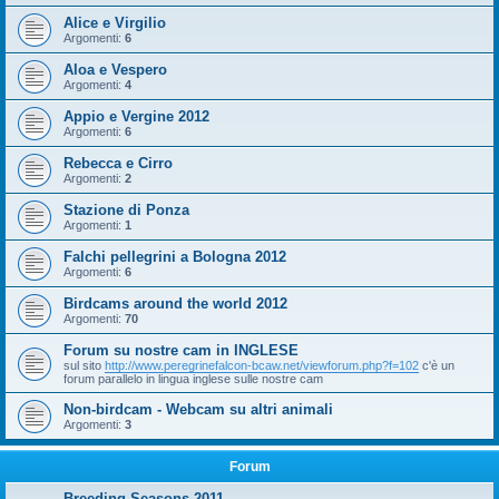
Alice e Virgilio
Argomenti:
6
Aloa e Vespero
Argomenti:
4
Appio e Vergine 2012
Argomenti:
6
Rebecca e Cirro
Argomenti:
2
Stazione di Ponza
Argomenti:
1
Falchi pellegrini a Bologna 2012
Argomenti:
6
Birdcams around the world 2012
Argomenti:
70
Forum su nostre cam in INGLESE
sul sito
http://www.peregrinefalcon-bcaw.net/viewforum.php?f=102
c'è un
forum parallelo in lingua inglese sulle nostre cam
Non-birdcam - Webcam su altri animali
Argomenti:
3
Forum
Breeding Seasons 2011