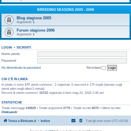
BREEDING SEASONS 2005 - 2006
Blog stagione 2005
Argomenti:
1
Forum stagione 2006
Argomenti:
1
LOGIN
•
ISCRIVITI
Nome utente:
Password:
Ho dimenticato la password
Ricordami
CHI C’È IN LINEA
In totale ci sono
177
utenti connessi : 2 registrati, 0 nascosti e 175 ospiti (basato sugli
utenti attivi negli ultimi 5 minuti)
Record di utenti connessi:
10722
registrato il dom mag 24, 2026 2:46 am
STATISTICHE
Totale messaggi
140820
• Totale argomenti
2775
• Totale iscritti
4070
• Ultimo iscritto
Oleksandr
Torna a Birdcam.it
Indice
Tutti gli orari sono
UTC+02:00