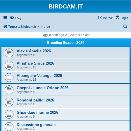
BIRDCAM.IT
FAQ
Iscriviti
Login
C
Torna a Birdcam.it
Indice
e
Oggi è dom ago 09, 2026 4:47 am
r
Breeding Season 2026
c
Alex e Amelia 2026
a
Argomenti:
10
Alrisha e Sirius 2026
Argomenti:
15
Albangel e Velangel 2026
Argomenti:
18
Gheppi - Luna e Orione 2026
Argomenti:
8
Rondoni pallidi 2026
Argomenti:
1
Ghiandaie marine 2026
Argomenti:
5
Discussione generale
Argomenti:
2