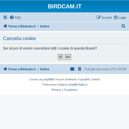
BIRDCAM.IT
FAQ
Iscriviti
Login
C
Torna a Birdcam.it
Indice
e
Cancella cookie
r
c
Sei sicuro di volere cancellare tutti i cookie di questa Board?
a
Torna a Birdcam.it
Indice
Tutti gli orari sono
UTC+02:00
Creato da
phpBB
® Forum Software © phpBB Limited
Traduzione Italiana
phpBB-Italia.it
Privacy
|
Condizioni