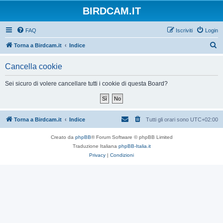
BIRDCAM.IT
FAQ
Iscriviti
Login
C
Torna a Birdcam.it
Indice
e
Cancella cookie
r
c
Sei sicuro di volere cancellare tutti i cookie di questa Board?
a
Torna a Birdcam.it
Indice
Tutti gli orari sono
UTC+02:00
Creato da
phpBB
® Forum Software © phpBB Limited
Traduzione Italiana
phpBB-Italia.it
Privacy
|
Condizioni