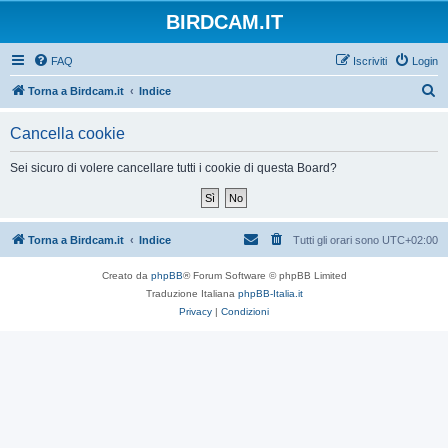
BIRDCAM.IT
FAQ
Iscriviti
Login
C
Torna a Birdcam.it
Indice
e
Cancella cookie
r
c
Sei sicuro di volere cancellare tutti i cookie di questa Board?
a
Torna a Birdcam.it
Indice
Tutti gli orari sono
UTC+02:00
Creato da
phpBB
® Forum Software © phpBB Limited
Traduzione Italiana
phpBB-Italia.it
Privacy
|
Condizioni