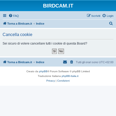
BIRDCAM.IT
FAQ
Iscriviti
Login
C
Torna a Birdcam.it
Indice
e
Cancella cookie
r
c
Sei sicuro di volere cancellare tutti i cookie di questa Board?
a
Torna a Birdcam.it
Indice
Tutti gli orari sono
UTC+02:00
Creato da
phpBB
® Forum Software © phpBB Limited
Traduzione Italiana
phpBB-Italia.it
Privacy
|
Condizioni