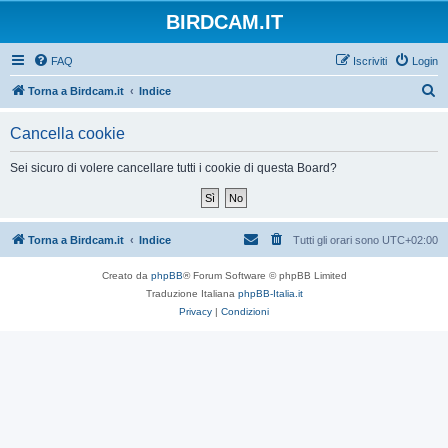
BIRDCAM.IT
FAQ
Iscriviti
Login
C
Torna a Birdcam.it
Indice
e
Cancella cookie
r
c
Sei sicuro di volere cancellare tutti i cookie di questa Board?
a
Torna a Birdcam.it
Indice
Tutti gli orari sono
UTC+02:00
Creato da
phpBB
® Forum Software © phpBB Limited
Traduzione Italiana
phpBB-Italia.it
Privacy
|
Condizioni