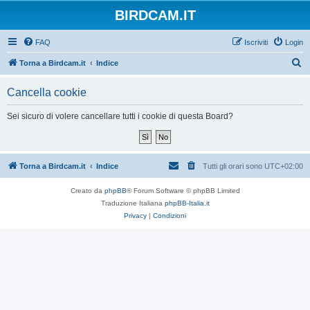
BIRDCAM.IT
FAQ
Iscriviti
Login
C
Torna a Birdcam.it
Indice
e
Cancella cookie
r
c
Sei sicuro di volere cancellare tutti i cookie di questa Board?
a
Torna a Birdcam.it
Indice
Tutti gli orari sono
UTC+02:00
Creato da
phpBB
® Forum Software © phpBB Limited
Traduzione Italiana
phpBB-Italia.it
Privacy
|
Condizioni