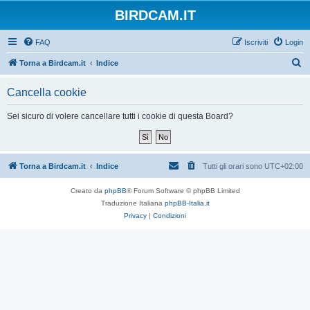
BIRDCAM.IT
FAQ
Iscriviti
Login
C
Torna a Birdcam.it
Indice
e
Cancella cookie
r
c
Sei sicuro di volere cancellare tutti i cookie di questa Board?
a
Torna a Birdcam.it
Indice
Tutti gli orari sono
UTC+02:00
Creato da
phpBB
® Forum Software © phpBB Limited
Traduzione Italiana
phpBB-Italia.it
Privacy
|
Condizioni