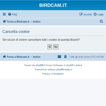
BIRDCAM.IT
FAQ
Iscriviti
Login
C
Torna a Birdcam.it
Indice
e
Cancella cookie
r
c
Sei sicuro di volere cancellare tutti i cookie di questa Board?
a
Torna a Birdcam.it
Indice
Tutti gli orari sono
UTC+02:00
Creato da
phpBB
® Forum Software © phpBB Limited
Traduzione Italiana
phpBB-Italia.it
Privacy
|
Condizioni