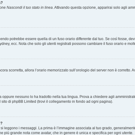
a?
zione
Nascondi il tuo stato in linea
. Attivando questa opzione, apparirai solo agli ammi
ndo potrebbe essere quella di un fuso orario differente dal tuo. Se così fosse, devi 
ydney, ecc. Nota che solo gli utenti registrati possono cambiare il fuso orario e mol
 ancora scorretta, allora l’orario memorizzato sull’orologio del server non è corretto
a oppure nessuno lo ha tradotto nella tua lingua. Prova a chiedere agli amministrator
l sito di phpBB Limited (trovi il collegamento in fondo ad ogni pagina).
e?
 leggono i messaggi. La prima è l’immagine associata al tuo grado, generalmente ha
agine più grande nota come avatar, che in genere è unica e specifica per ogni utente.