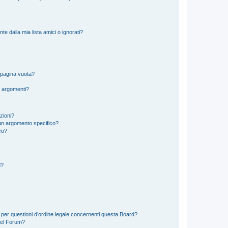
 dalla mia lista amici o ignorati?
 pagina vuota?
i argomenti?
izioni?
un argomento specifico?
co?
d?
 per questioni d’ordine legale concernenti questa Board?
del Forum?