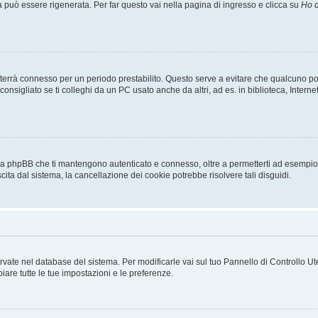
uò essere rigenerata. Per far questo vai nella pagina di ingresso e clicca su
Ho d
a ti terrà connesso per un periodo prestabilito. Questo serve a evitare che qualcuno
sigliato se ti colleghi da un PC usato anche da altri, ad es. in biblioteca, Internet
 da phpBB che ti mantengono autenticato e connesso, oltre a permetterti ad esempio d
cita dal sistema, la cancellazione dei cookie potrebbe risolvere tali disguidi.
servate nel database del sistema. Per modificarle vai sul tuo Pannello di Controllo
re tutte le tue impostazioni e le preferenze.