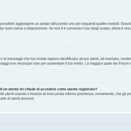
” è possibile aggiungere un avatar utilizzando uno dei seguenti quattro metodi: Gra
atar sono messi a disposizione. Se non ti è concesso l’uso degli avatar, allora è un
mero di messaggi che hai inviato oppure identificano alcuni utenti, ad esempio, mode
ssaggi non necessari solo per aumentare il tuo livello. La maggior parte dei Forum
 di un utente mi chiede di accedere come utente registrato?
altri utenti usando il modulo di invio posta interno (ammesso, ovviamente, che gli a
arte di utenti anonimi.