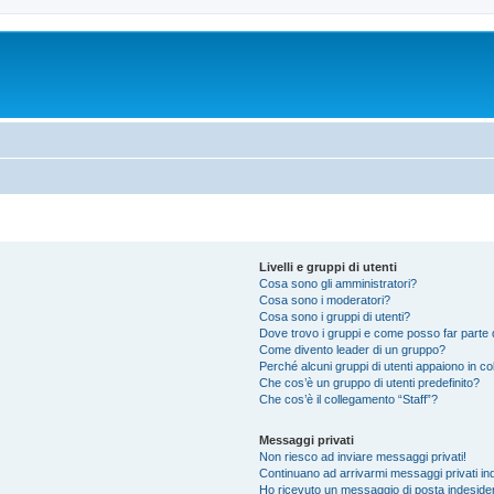
Livelli e gruppi di utenti
Cosa sono gli amministratori?
Cosa sono i moderatori?
Cosa sono i gruppi di utenti?
Dove trovo i gruppi e come posso far parte d
Come divento leader di un gruppo?
Perché alcuni gruppi di utenti appaiono in colo
Che cos’è un gruppo di utenti predefinito?
Che cos’è il collegamento “Staff”?
Messaggi privati
Non riesco ad inviare messaggi privati!
Continuano ad arrivarmi messaggi privati ind
Ho ricevuto un messaggio di posta indeside