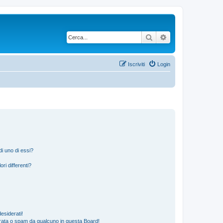
Cerca
Ricerca avanzata
Iscriviti
Login
i uno di essi?
ri differenti?
esiderati!
rata o spam da qualcuno in questa Board!