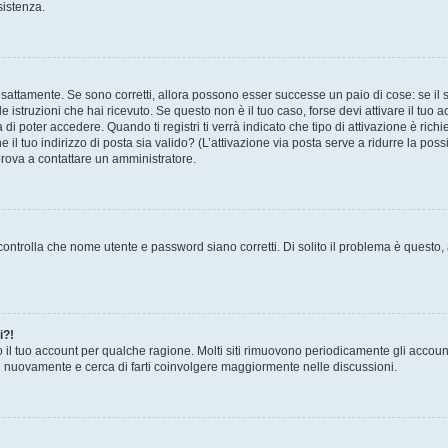
sistenza.
sattamente. Se sono corretti, allora possono esser successe un paio di cose: se il 
le istruzioni che hai ricevuto. Se questo non è il tuo caso, forse devi attivare il tu
di poter accedere. Quando ti registri ti verrà indicato che tipo di attivazione è richi
e il tuo indirizzo di posta sia valido? (L’attivazione via posta serve a ridurre la po
 prova a contattare un amministratore.
ontrolla che nome utente e password siano corretti. Di solito il problema è questo, a
i?!
o il tuo account per qualche ragione. Molti siti rimuovono periodicamente gli accoun
ti nuovamente e cerca di farti coinvolgere maggiormente nelle discussioni.