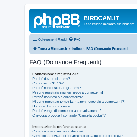
BIRDCAM.IT
Il sito italiano dedicato alle birdcam
Collegamenti Rapidi
FAQ
Torna a Birdcam.it
Indice
FAQ (Domande Frequenti)
FAQ (Domande Frequenti)
Connessione e registrazione
Perché devo registrarmi?
Che cosa è COPPA?
Perché non riesco a registrarmi?
Mi sono registrato ma non riesco a connettermi!
Perché non riesco a connettermi?
Mi sono registrato tempo fa, ma non riesco più a connettermi?!
Ho perso la mia password!
Perché vengo disconnesso automaticamente?
Che cosa provoca il comando “Cancella cookie”?
Impostazioni e preferenze utente
Come cambio le mie impostazioni?
Come posso evitare di apparire nella lista degli utenti in linea?