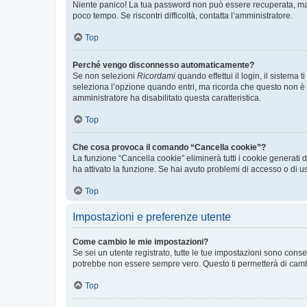
Niente panico! La tua password non può essere recuperata, ma p
poco tempo. Se riscontri difficoltà, contatta l’amministratore.
Top
Perché vengo disconnesso automaticamente?
Se non selezioni
Ricordami
quando effettui il login, il sistem
seleziona l’opzione quando entri, ma ricorda che questo non è con
amministratore ha disabilitato questa caratteristica.
Top
Che cosa provoca il comando “Cancella cookie”?
La funzione “Cancella cookie” eliminerà tutti i cookie generati
ha attivato la funzione. Se hai avuto problemi di accesso o di us
Top
Impostazioni e preferenze utente
Come cambio le mie impostazioni?
Se sei un utente registrato, tutte le tue impostazioni sono con
potrebbe non essere sempre vero. Questo ti permetterà di cambia
Top