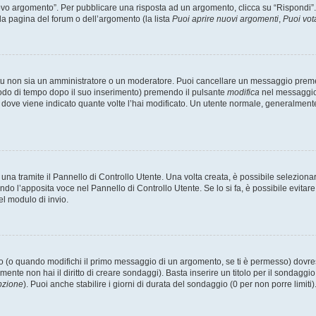
 argomento”. Per pubblicare una risposta ad un argomento, clicca su “Rispondi”. Po
la pagina del forum o dell’argomento (la lista
Puoi aprire nuovi argomenti
,
Puoi vot
 tu non sia un amministratore o un moderatore. Puoi cancellare un messaggio prem
iodo di tempo dopo il suo inserimento) premendo il pulsante
modifica
nel messaggio 
nto dove viene indicato quante volte l’hai modificato. Un utente normale, general
a tramite il Pannello di Controllo Utente. Una volta creata, è possibile seleziona
ndo l’apposita voce nel Pannello di Controllo Utente. Se lo si fa, è possibile evita
el modulo di invio.
(o quando modifichi il primo messaggio di un argomento, se ti è permesso) dovrest
mente non hai il diritto di creare sondaggi). Basta inserire un titolo per il sondaggi
pzione
). Puoi anche stabilire i giorni di durata del sondaggio (0 per non porre limiti