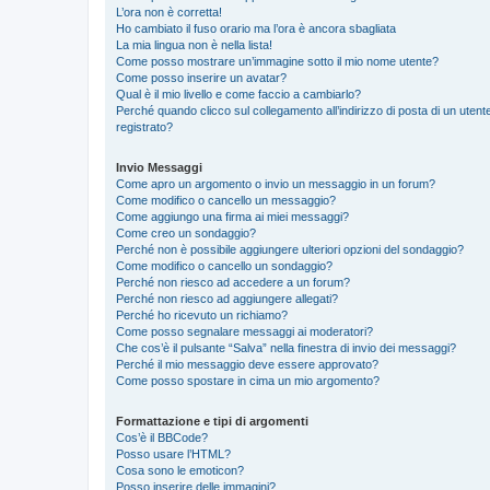
L’ora non è corretta!
Ho cambiato il fuso orario ma l’ora è ancora sbagliata
La mia lingua non è nella lista!
Come posso mostrare un’immagine sotto il mio nome utente?
Come posso inserire un avatar?
Qual è il mio livello e come faccio a cambiarlo?
Perché quando clicco sul collegamento all’indirizzo di posta di un ute
registrato?
Invio Messaggi
Come apro un argomento o invio un messaggio in un forum?
Come modifico o cancello un messaggio?
Come aggiungo una firma ai miei messaggi?
Come creo un sondaggio?
Perché non è possibile aggiungere ulteriori opzioni del sondaggio?
Come modifico o cancello un sondaggio?
Perché non riesco ad accedere a un forum?
Perché non riesco ad aggiungere allegati?
Perché ho ricevuto un richiamo?
Come posso segnalare messaggi ai moderatori?
Che cos’è il pulsante “Salva” nella finestra di invio dei messaggi?
Perché il mio messaggio deve essere approvato?
Come posso spostare in cima un mio argomento?
Formattazione e tipi di argomenti
Cos’è il BBCode?
Posso usare l’HTML?
Cosa sono le emoticon?
Posso inserire delle immagini?