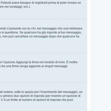
tresti avere bisogno di registrarti prima di poter inviare un
are nei sondaggi
, ecc.).
endo il pulsante con la «X» nel messaggio che vuoi eliminare.
in questione. Se qualcuno ha già risposto al tuo messaggio,
mente, non può cancellare un messaggio dopo che qualcuno ha
re l’opzione
Aggiungi la firma
nel modulo di invio. È inoltre
re che una firma venga aggiunta ai singoli messaggi
i vedere, sotto lo spazio per l’inserimento del messaggio, un
o e almeno due opzioni di risposta (per inserire un’opzione di
). C’è un limite al numero di opzioni di risposta che puoi