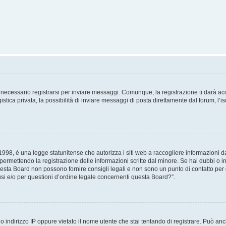
necessario registrarsi per inviare messaggi. Comunque, la registrazione ti darà acce
tica privata, la possibilità di inviare messaggi di posta direttamente dal forum, l’is
98, è una legge statunitense che autorizza i siti web a raccogliere informazioni da 
, permettendo la registrazione delle informazioni scritte dal minore. Se hai dubbi o i
esta Board non possono fornire consigli legali e non sono un punto di contatto per q
i e/o per questioni d’ordine legale concernenti questa Board?”.
 indirizzo IP oppure vietato il nome utente che stai tentando di registrare. Può anch