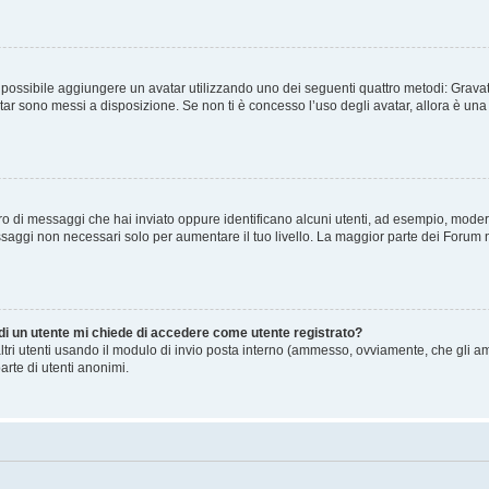
” è possibile aggiungere un avatar utilizzando uno dei seguenti quattro metodi: Gra
atar sono messi a disposizione. Se non ti è concesso l’uso degli avatar, allora è un
mero di messaggi che hai inviato oppure identificano alcuni utenti, ad esempio, mode
ssaggi non necessari solo per aumentare il tuo livello. La maggior parte dei Forum
 di un utente mi chiede di accedere come utente registrato?
altri utenti usando il modulo di invio posta interno (ammesso, ovviamente, che gli a
arte di utenti anonimi.