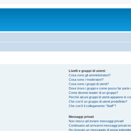
Livelli e gruppi di utenti
Cosa sono gli amministratori?
Cosa sono i moderatori?
Cosa sono i gruppi di utenti?
Dove trovo i gruppi e come posso far parte d
Come divento leader di un gruppo?
Perché alcuni gruppi di utenti appaiono in colo
Che cos’è un gruppo di utenti predefinito?
Che cos’è il collegamento “Staff”?
Messaggi privati
Non riesco ad inviare messaggi privati!
Continuano ad arrivarmi messaggi privati ind
Ho ricevuto un messaggio di posta indeside