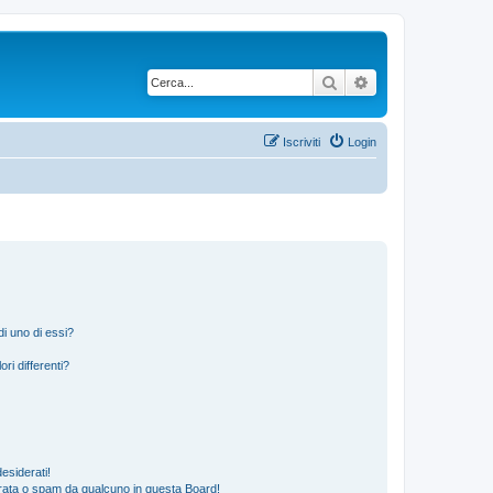
Cerca
Ricerca avanzata
Iscriviti
Login
i uno di essi?
ri differenti?
esiderati!
rata o spam da qualcuno in questa Board!