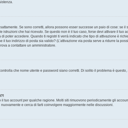
sistenza.
sattamente. Se sono corretti, allora possono esser successe un paio di cose: se il 
le istruzioni che hai ricevuto. Se questo non è il tuo caso, forse devi attivare il tu
di poter accedere. Quando ti registri ti verrà indicato che tipo di attivazione è richi
e il tuo indirizzo di posta sia valido? (L’attivazione via posta serve a ridurre la po
 prova a contattare un amministratore.
ontrolla che nome utente e password siano corretti. Di solito il problema è questo, a
i?!
o il tuo account per qualche ragione. Molti siti rimuovono periodicamente gli accoun
ti nuovamente e cerca di farti coinvolgere maggiormente nelle discussioni.