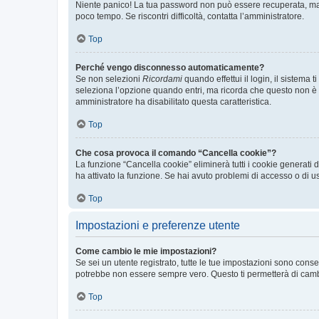
Niente panico! La tua password non può essere recuperata, ma p
poco tempo. Se riscontri difficoltà, contatta l’amministratore.
Top
Perché vengo disconnesso automaticamente?
Se non selezioni
Ricordami
quando effettui il login, il sistem
seleziona l’opzione quando entri, ma ricorda che questo non è con
amministratore ha disabilitato questa caratteristica.
Top
Che cosa provoca il comando “Cancella cookie”?
La funzione “Cancella cookie” eliminerà tutti i cookie generati
ha attivato la funzione. Se hai avuto problemi di accesso o di us
Top
Impostazioni e preferenze utente
Come cambio le mie impostazioni?
Se sei un utente registrato, tutte le tue impostazioni sono con
potrebbe non essere sempre vero. Questo ti permetterà di cambia
Top