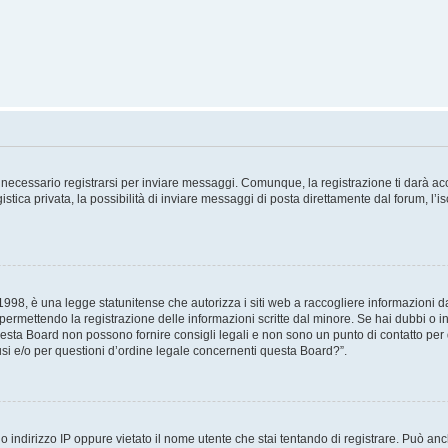
necessario registrarsi per inviare messaggi. Comunque, la registrazione ti darà acce
tica privata, la possibilità di inviare messaggi di posta direttamente dal forum, l’is
98, è una legge statunitense che autorizza i siti web a raccogliere informazioni da 
, permettendo la registrazione delle informazioni scritte dal minore. Se hai dubbi o i
esta Board non possono fornire consigli legali e non sono un punto di contatto per q
i e/o per questioni d’ordine legale concernenti questa Board?”.
 indirizzo IP oppure vietato il nome utente che stai tentando di registrare. Può anch