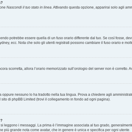
a?
zione
Nascondi il tuo stato in linea
. Attivando questa opzione, apparirai solo agli ammi
ndo potrebbe essere quella di un fuso orario differente dal tuo. Se così fosse, devi 
ydney, ecc. Nota che solo gli utenti registrati possono cambiare il fuso orario e mol
 ancora scorretta, allora l’orario memorizzato sull’orologio del server non è corretto
a oppure nessuno lo ha tradotto nella tua lingua. Prova a chiedere agli amministrator
l sito di phpBB Limited (trovi il collegamento in fondo ad ogni pagina).
e?
 leggono i messaggi. La prima è l’immagine associata al tuo grado, generalmente ha
agine più grande nota come avatar, che in genere è unica e specifica per ogni utente.