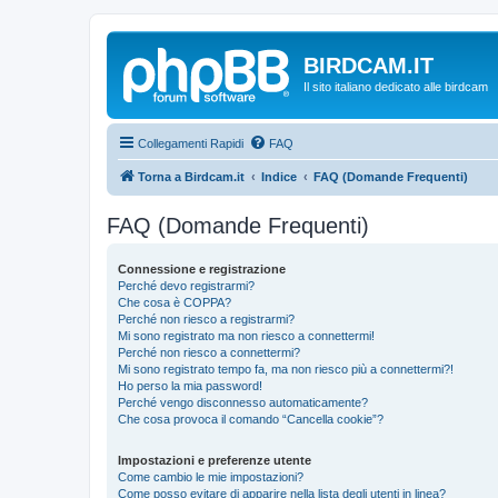
BIRDCAM.IT
Il sito italiano dedicato alle birdcam
Collegamenti Rapidi
FAQ
Torna a Birdcam.it
Indice
FAQ (Domande Frequenti)
FAQ (Domande Frequenti)
Connessione e registrazione
Perché devo registrarmi?
Che cosa è COPPA?
Perché non riesco a registrarmi?
Mi sono registrato ma non riesco a connettermi!
Perché non riesco a connettermi?
Mi sono registrato tempo fa, ma non riesco più a connettermi?!
Ho perso la mia password!
Perché vengo disconnesso automaticamente?
Che cosa provoca il comando “Cancella cookie”?
Impostazioni e preferenze utente
Come cambio le mie impostazioni?
Come posso evitare di apparire nella lista degli utenti in linea?