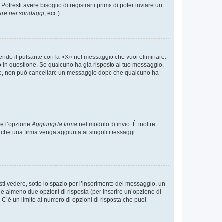
tresti avere bisogno di registrarti prima di poter inviare un
are nei sondaggi
, ecc.).
endo il pulsante con la «X» nel messaggio che vuoi eliminare.
in questione. Se qualcuno ha già risposto al tuo messaggio,
mente, non può cancellare un messaggio dopo che qualcuno ha
re l’opzione
Aggiungi la firma
nel modulo di invio. È inoltre
re che una firma venga aggiunta ai singoli messaggi
i vedere, sotto lo spazio per l’inserimento del messaggio, un
o e almeno due opzioni di risposta (per inserire un’opzione di
). C’è un limite al numero di opzioni di risposta che puoi