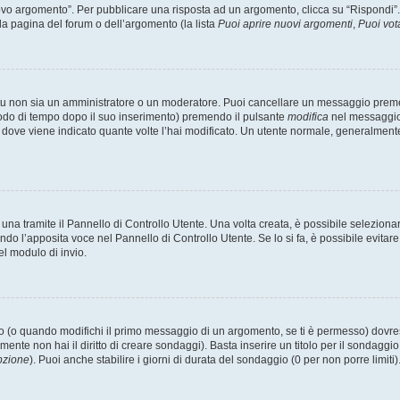
 argomento”. Per pubblicare una risposta ad un argomento, clicca su “Rispondi”. Po
la pagina del forum o dell’argomento (la lista
Puoi aprire nuovi argomenti
,
Puoi vot
 tu non sia un amministratore o un moderatore. Puoi cancellare un messaggio prem
iodo di tempo dopo il suo inserimento) premendo il pulsante
modifica
nel messaggio 
nto dove viene indicato quante volte l’hai modificato. Un utente normale, general
a tramite il Pannello di Controllo Utente. Una volta creata, è possibile seleziona
ndo l’apposita voce nel Pannello di Controllo Utente. Se lo si fa, è possibile evita
el modulo di invio.
(o quando modifichi il primo messaggio di un argomento, se ti è permesso) dovrest
mente non hai il diritto di creare sondaggi). Basta inserire un titolo per il sondaggi
pzione
). Puoi anche stabilire i giorni di durata del sondaggio (0 per non porre limiti