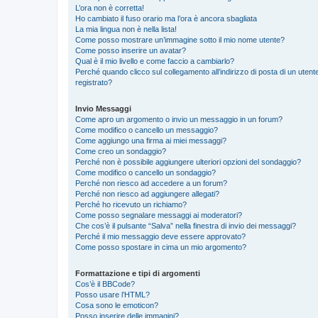
L’ora non è corretta!
Ho cambiato il fuso orario ma l’ora è ancora sbagliata
La mia lingua non è nella lista!
Come posso mostrare un’immagine sotto il mio nome utente?
Come posso inserire un avatar?
Qual è il mio livello e come faccio a cambiarlo?
Perché quando clicco sul collegamento all’indirizzo di posta di un ute
registrato?
Invio Messaggi
Come apro un argomento o invio un messaggio in un forum?
Come modifico o cancello un messaggio?
Come aggiungo una firma ai miei messaggi?
Come creo un sondaggio?
Perché non è possibile aggiungere ulteriori opzioni del sondaggio?
Come modifico o cancello un sondaggio?
Perché non riesco ad accedere a un forum?
Perché non riesco ad aggiungere allegati?
Perché ho ricevuto un richiamo?
Come posso segnalare messaggi ai moderatori?
Che cos’è il pulsante “Salva” nella finestra di invio dei messaggi?
Perché il mio messaggio deve essere approvato?
Come posso spostare in cima un mio argomento?
Formattazione e tipi di argomenti
Cos’è il BBCode?
Posso usare l’HTML?
Cosa sono le emoticon?
Posso inserire delle immagini?