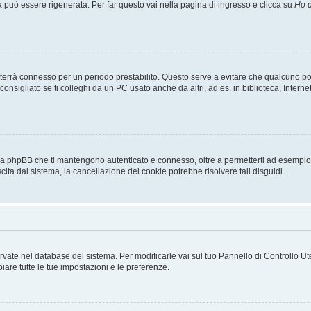
uò essere rigenerata. Per far questo vai nella pagina di ingresso e clicca su
Ho d
a ti terrà connesso per un periodo prestabilito. Questo serve a evitare che qualcuno
sigliato se ti colleghi da un PC usato anche da altri, ad es. in biblioteca, Internet
 da phpBB che ti mantengono autenticato e connesso, oltre a permetterti ad esempio d
cita dal sistema, la cancellazione dei cookie potrebbe risolvere tali disguidi.
servate nel database del sistema. Per modificarle vai sul tuo Pannello di Controllo
re tutte le tue impostazioni e le preferenze.