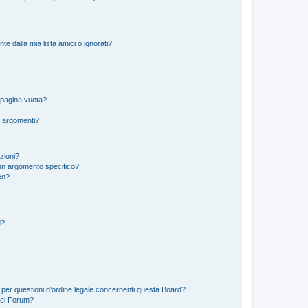
 dalla mia lista amici o ignorati?
 pagina vuota?
i argomenti?
izioni?
un argomento specifico?
co?
d?
 per questioni d’ordine legale concernenti questa Board?
del Forum?